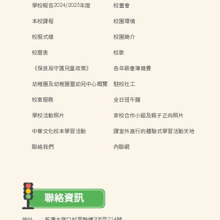
學校報告2024/2025年度
校董會
本校課程
校園環境
校服式樣
校園簡介
校曆表
校歌
《保良局守護兒童政策》
各年級書簿雜費
幼稚園及幼稚園暨幼兒中心概覽
駐校社工
校車服務
全日班午膳
學校活動照片
家校合作小組及親子正向照片
中華文化校本學習活動
課室外進行的體驗式學習活動天地
聯絡我們
內聯網
聯絡資訊
地址
:
荃灣大窩口村富靜樓208至214號