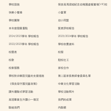
學校設施
保良局馮梁結紀念幼稚園虛擬實境(VR)校
園導覽
快樂小蜜蜂
小童軍
學校團隊
幼小同盟
本年度發展重點
質素評核報告
2024/2025學年 學校報告
2023/2024學年 學校報告
2022/2023學年 學校報告
學校收費資料
校曆表
校服
校歌
駐校社工
校車服務
家校合作
學校對非華語兒童的支援措施
第二屆家長教師會委員名單
《保良局守護兒童政策》
中華文化學習活動
課外體驗式學習活動
學校活動照片
高班畢業生升讀小一情況
我們的成果
聯絡我們
內聯網