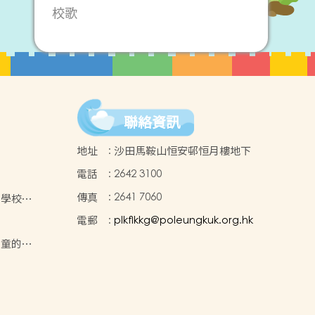
校歌
聯絡資訊
地址
:
沙田馬鞍山恒安邨恒月樓地下
電話
:
2642 3100
傳真
:
2641 7060
年 學校報
電郵
:
plkflkkg@poleungkuk.org.hk
兒童的支