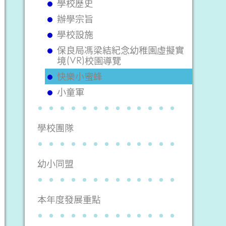
學校歷史
辦學宗旨
學校設施
保良局馮梁結紀念幼稚園虛擬實
境(VR)校園導覽
快樂小蜜蜂
小童軍
學校團隊
幼小同盟
本年度發展重點