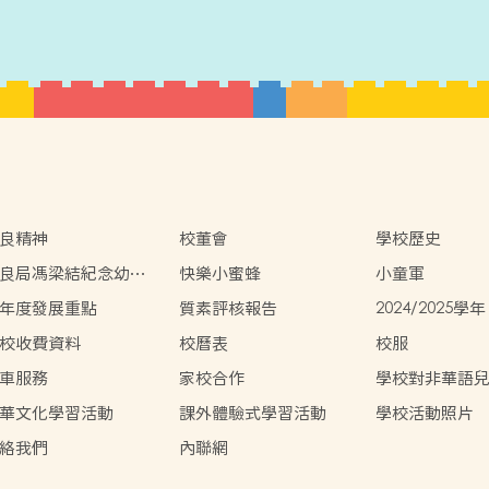
良精神
校董會
學校歷史
良局馮梁結紀念幼稚
快樂小蜜蜂
小童軍
虛擬實境(VR)校園導
年度發展重點
質素評核報告
2024/2025學
告
校收費資料
校曆表
校服
車服務
家校合作
學校對非華語
援措施
華文化學習活動
課外體驗式學習活動
學校活動照片
絡我們
內聯網