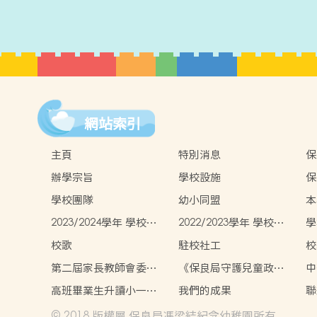
網站索引
主頁
特別消息
保
辦學宗旨
學校設施
保
園
學校團隊
幼小同盟
本
覽
2023/2024學年 學校報
2022/2023學年 學校報
學
告
告
校歌
駐校社工
校
第二屆家長教師會委員
《保良局守護兒童政
中
名單
策》
高班畢業生升讀小一情
我們的成果
聯
況
© 2018 版權屬 保良局馮梁結紀念幼稚園所有