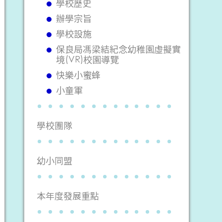
學校歷史
辦學宗旨
學校設施
保良局馮梁結紀念幼稚園虛擬實
境(VR)校園導覽
快樂小蜜蜂
小童軍
學校團隊
幼小同盟
本年度發展重點