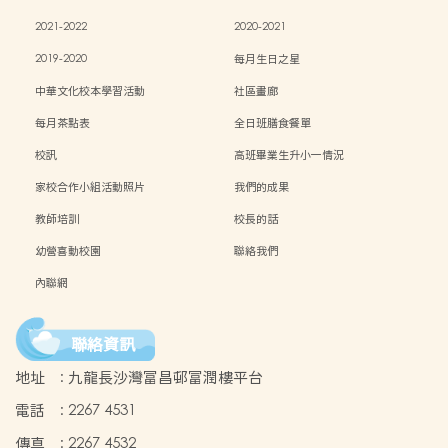
2021-2022
2020-2021
2019-2020
每月生日之星
中華文化校本學習活動
社區畫廊
每月茶點表
全日班膳食餐單
校訊
高班畢業生升小一情況
家校合作小組活動照片
我們的成果
教師培訓
校長的話
幼營喜動校園
聯絡我們
內聯網
聯絡資訊
地址
:
九龍長沙灣富昌邨富潤樓平台
電話
:
2267 4531
傳真
:
2267 4532