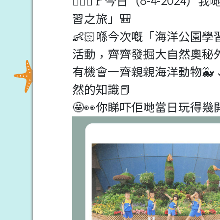
🙋🏻‍♀️🚩今日（8-4-
習之旅」🎒
👶🏻喺今次嘅「海洋公園
活動，齊齊發掘大自然奧秘外
有機會一齊親親海洋動物🐳
然的知識📕
🤩👀你睇吓佢哋當日玩得幾