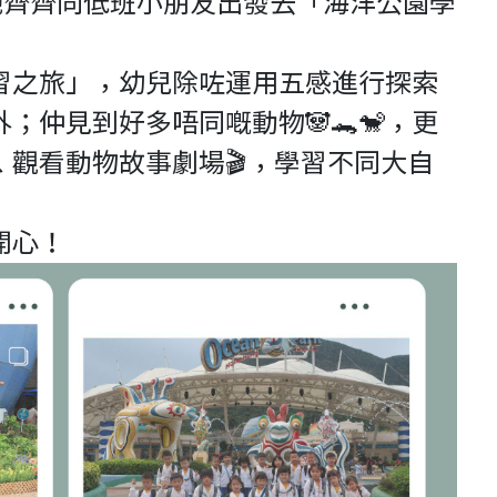
2024）我哋齊齊同低班小朋友出發去「海洋公園學
學習之旅」，幼兒除咗運用五感進行探索
；仲見到好多唔同嘅動物🐼🐊🐒，更
、觀看動物故事劇場🎬，學習不同大自
開心！