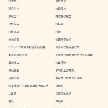
校董會
學校團隊
課程特色
校園設施
家校合作
質素評核報告
學校報告
校曆表
校服式樣
校歌
綠色校園
校園環保政策
2020/21年度關愛校園獎勵計劃
保良局守護兒童政策
非華語學童支援
幼稚園及幼稚園暨幼兒中心概覽
駐校社工
校車服務
傲翔計劃
學制及上課時間
活動花絮
中華文化校本學習活動
課室外進行的體驗式學習活動天地
跳舞班
小童軍
英語活動花絮
畫班
茶點表