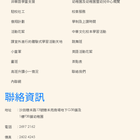
非華語學童支援
幼稚園及幼稚園暨幼兒中心概覽
駐校社工
校車服務
傲翔計劃
學制及上課時間
活動花絮
中華文化校本學習活動
課室外進行的體驗式學習活動天地
跳舞班
小童軍
英語活動花絮
畫班
茶點表
高班升讀小一情況
聯絡我們
內聯網
聯絡資訊
地址
:
沙田穗禾路13號穗禾苑商場地下G38舖及
1樓F38舖幼稚園
電話
:
2697 2162
傳真
:
2602 4245