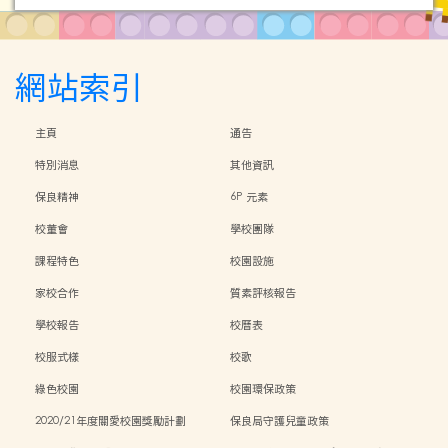
網站索引
主頁
通告
特別消息
其他資訊
保良精神
6P 元素
校董會
學校團隊
課程特色
校園設施
家校合作
質素評核報告
學校報告
校曆表
校服式樣
校歌
綠色校園
校園環保政策
2020/21年度關愛校園獎勵計劃
保良局守護兒童政策