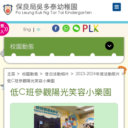
保良局吳多泰幼稚園
Po Leung Kuk Ng Tor Tai Kindergarten
»
登
Eng
中
入
校園動態
主頁
校園動態
昔日活動相片
2023-2024年度活動照片
低C班參觀陽光笑容小樂園
低C班參觀陽光笑容小樂園