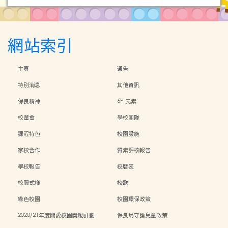
網站索引
主頁
通告
特別消息
其他資訊
保良精神
6P 元素
校董會
學校團隊
課程特色
校園設施
家校合作
質素評核報告
學校報告
校曆表
校服式樣
校歌
綠色校園
校園環保政策
2020/21年度關愛校園獎勵計劃
保良局守護兒童政策