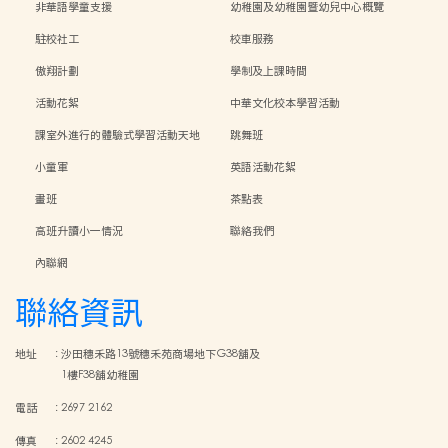
非華語學童支援
幼稚園及幼稚園暨幼兒中心概覽
駐校社工
校車服務
傲翔計劃
學制及上課時間
活動花絮
中華文化校本學習活動
課室外進行的體驗式學習活動天地
跳舞班
小童軍
英語活動花絮
畫班
茶點表
高班升讀小一情況
聯絡我們
內聯網
聯絡資訊
地址
:
沙田穗禾路13號穗禾苑商場地下G38舖及
1樓F38舖幼稚園
電話
:
2697 2162
傳真
:
2602 4245