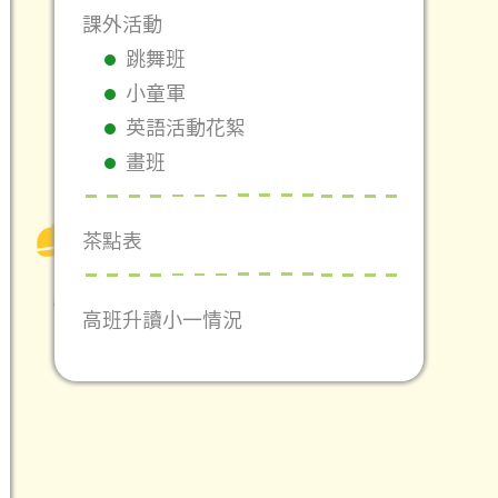
課外活動
跳舞班
小童軍
英語活動花絮
畫班
茶點表
高班升讀小一情況