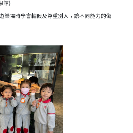
蟲館}
用遊樂場時學會輪候及尊重別人，讓不同能力的傷