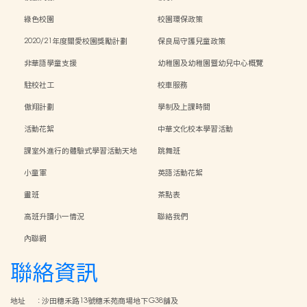
綠色校園
校園環保政策
2020/21年度關愛校園獎勵計劃
保良局守護兒童政策
非華語學童支援
幼稚園及幼稚園暨幼兒中心概覽
駐校社工
校車服務
傲翔計劃
學制及上課時間
活動花絮
中華文化校本學習活動
課室外進行的體驗式學習活動天地
跳舞班
小童軍
英語活動花絮
畫班
茶點表
高班升讀小一情況
聯絡我們
內聯網
聯絡資訊
地址
:
沙田穗禾路13號穗禾苑商場地下G38舖及