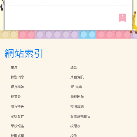
1
網站索引
主頁
通告
特別消息
其他資訊
保良精神
6P 元素
校董會
學校團隊
課程特色
校園設施
家校合作
質素評核報告
學校報告
校曆表
校服式樣
校歌