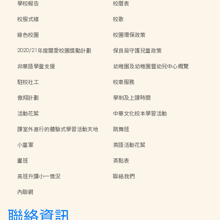
學校報告
校曆表
校服式樣
校歌
綠色校園
校園環保政策
2020/21年度關愛校園獎勵計劃
保良局守護兒童政策
非華語學童支援
幼稚園及幼稚園暨幼兒中心概覽
駐校社工
校車服務
傲翔計劃
學制及上課時間
活動花絮
中華文化校本學習活動
課室外進行的體驗式學習活動天地
跳舞班
小童軍
英語活動花絮
畫班
茶點表
高班升讀小一情況
聯絡我們
內聯網
聯絡資訊