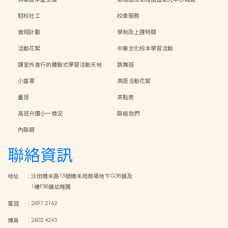
駐校社工
校車服務
傲翔計劃
學制及上課時間
活動花絮
中華文化校本學習活動
課室外進行的體驗式學習活動天地
跳舞班
小童軍
英語活動花絮
畫班
茶點表
高班升讀小一情況
聯絡我們
內聯網
聯絡資訊
地址
:
沙田穗禾路13號穗禾苑商場地下G38舖及
1樓F38舖幼稚園
電話
:
2697 2162
傳真
:
2602 4245