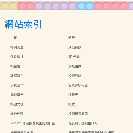
網站索引
主頁
通告
特別消息
其他資訊
保良精神
6P 元素
校董會
學校團隊
課程特色
校園設施
家校合作
質素評核報告
學校報告
校曆表
校服式樣
校歌
綠色校園
校園環保政策
2020/21年度關愛校園獎勵計劃
保良局守護兒童政策
非華語學童支援
幼稚園及幼稚園暨幼兒中心概覽