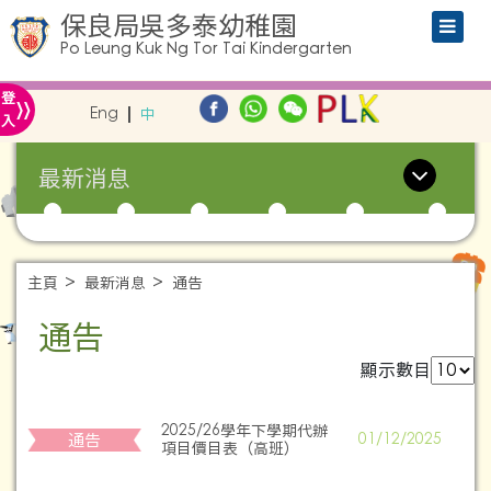
保良局吳多泰幼稚園
Po Leung Kuk Ng Tor Tai Kindergarten
»
登
Eng
中
入
最新消息
主頁
最新消息
通告
通告
顯示數目
2025/26學年下學期代辦
通告
01/12/2025
項⽬價⽬表（高班）