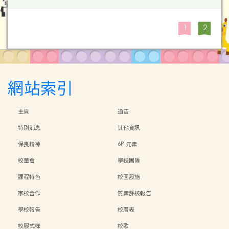
1
2
網站索引
主頁
通告
特別消息
其他資訊
保良精神
6P 元素
校董會
學校團隊
課程特色
校園設施
家校合作
質素評核報告
學校報告
校曆表
校服式樣
校歌