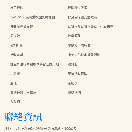
綠色校園
校園環保政策
2020/21年度關愛校園獎勵計劃
保良局守護兒童政策
非華語學童支援
幼稚園及幼稚園暨幼兒中心概覽
駐校社工
校車服務
傲翔計劃
學制及上課時間
活動花絮
中華文化校本學習活動
課室外進行的體驗式學習活動天地
跳舞班
小童軍
英語活動花絮
畫班
茶點表
高班升讀小一情況
聯絡我們
內聯網
聯絡資訊
地址
:
沙田穗禾路13號穗禾苑商場地下G38舖及