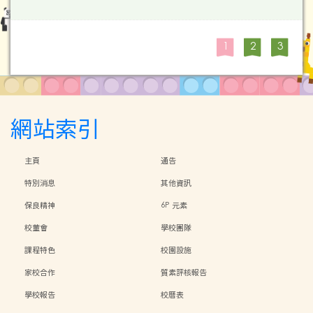
1
2
3
網站索引
主頁
通告
特別消息
其他資訊
保良精神
6P 元素
校董會
學校團隊
課程特色
校園設施
家校合作
質素評核報告
學校報告
校曆表