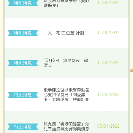
保良局慈善獎券暨「愛心
特別消息
11/03/2022
獻保良」
特別消息
一人一花(三色堇)計劃
11/03/2022
10月8日「無冷氣夜」學
特別消息
11/03/2022
習日
歌手陳逸璇以歌聲帶動善
特別消息
心支持保良局「關愛無
11/03/2022
限．共跨逆境」扶弱計劃
第九屆「香港回歸盃」幼
特別消息
05/01/2022
兒三語演繹比賽得獎消息