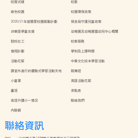
校服式樣
校歌
綠色校園
校園環保政策
2020/21年度關愛校園獎勵計劃
保良局守護兒童政策
非華語學童支援
幼稚園及幼稚園暨幼兒中心概覽
駐校社工
校車服務
傲翔計劃
學制及上課時間
活動花絮
中華文化校本學習活動
課室外進行的體驗式學習活動天地
跳舞班
小童軍
英語活動花絮
畫班
茶點表
高班升讀小一情況
聯絡我們
內聯網
聯絡資訊