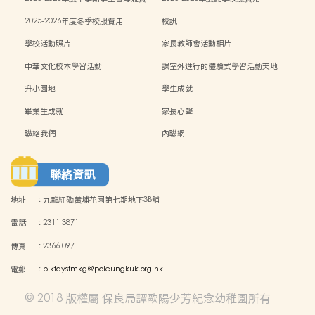
2025-2026年度冬季校服費用
校訊
學校活動照片
家長教師會活動相片
中華文化校本學習活動
課室外進行的體驗式學習活動天地
升小園地
學生成就
畢業生成就
家長心聲
聯絡我們
內聯網
聯絡資訊
地址
:
九龍紅磡黃埔花園第七期地下3B舖
電話
:
2311 3871
傳真
:
2366 0971
電郵
:
plktaysfmkg@poleungkuk.org.hk
© 2018 版權屬 保良局譚歐陽少芳紀念幼稚園所有