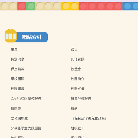
網站索引
主頁
通告
特別消息
其他資訊
保良精神
校董會
學校團隊
校園簡介
校園環境
校服式樣
2024-2025 學校報告
質素評核報告
校曆表
校歌
幼稚園概覽
《保良局守護兒童政策》
非華語學童支援服務
駐校社工