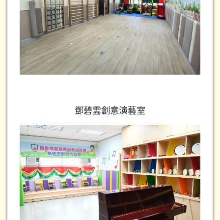
鄧碧雲創意演藝室