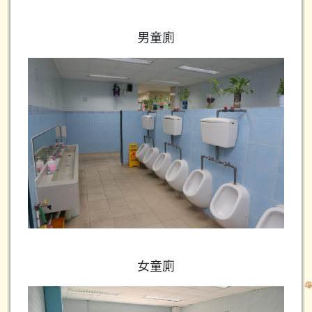
男童廁
女童廁