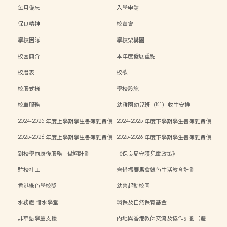
每月備忘
入學申請
保良精神
校董會
學校團隊
學校架構圖
校園簡介
本年度發展重點
校曆表
校歌
校服式樣
學校設施
校車服務
幼稚園幼兒班（K1）收生安排
2024-2025 年度上學期學生書簿雜費價
2024-2025 年度下學期學生書簿雜費價
目表
目表
2025-2026 年度上學期學生書簿雜費價
2025-2026 年度下學期學生書簿雜費價
目表
目表
到校學前康復服務 - 傲翔計劃
《保良局守護兒童政策》
駐校社工
齊惜福賽馬會綠色生活教育計劃
香港綠色學校獎
幼營起動校園
水務處 惜水學堂
環保及自然保育基金
非華語學童支援
內地與香港教師交流及協作計劃（體