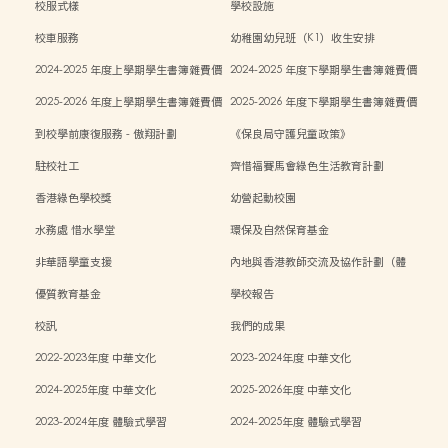
校服式樣
學校設施
校車服務
幼稚園幼兒班（K1）收生安排
2024-2025 年度上學期學生書簿雜費價
2024-2025 年度下學期學生書簿雜費價
目表
目表
2025-2026 年度上學期學生書簿雜費價
2025-2026 年度下學期學生書簿雜費價
目表
目表
到校學前康復服務 - 傲翔計劃
《保良局守護兒童政策》
駐校社工
齊惜福賽馬會綠色生活教育計劃
香港綠色學校獎
幼營起動校園
水務處 惜水學堂
環保及自然保育基金
非華語學童支援
內地與香港教師交流及協作計劃（體
能）
優質教育基金
學校報告
校訊
我們的成果
2022-2023年度 中華文化
2023-2024年度 中華文化
2024-2025年度 中華文化
2025-2026年度 中華文化
2023-2024年度 體驗式學習
2024-2025年度 體驗式學習