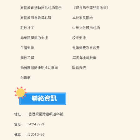
家長教育活動津貼成功展示
《保良局守護兒童政策》
家長教師會委員心聲
本校家長園地
駐校社工
中華文化展示成功
非華語學童的支援
校車安排
午膳安排
書簿雜費及書包費
學校花絮
50周年金禧校慶
幼稚園活動津貼成功展示
聯絡我們
內聯網
聯絡資訊
地址
:
香港銅鑼灣禮頓道66號
電話
:
2894 9921
傳真
:
2504 3466