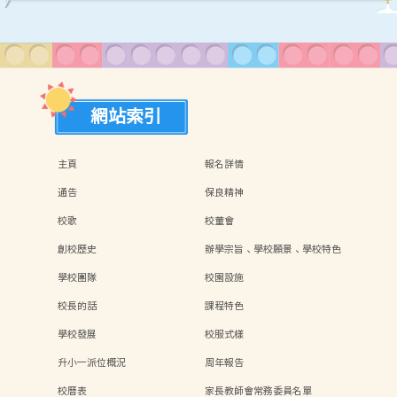
網站索引
主頁
報名詳情
通告
保良精神
校歌
校董會
創校歷史
辦學宗旨、學校願景、學校特色
學校團隊
校園設施
校長的話
課程特色
學校發展
校服式樣
升小一派位概況
周年報告
校曆表
家長教師會常務委員名單