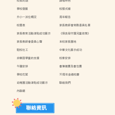
校長的話
課程特色
學校發展
校服式樣
升小一派位概況
周年報告
校曆表
家長教師會常務委員名單
家長教育活動津貼成功展示
《保良局守護兒童政策》
家長教師會委員心聲
本校家長園地
駐校社工
中華文化展示成功
非華語學童的支援
校車安排
午膳安排
書簿雜費及書包費
學校花絮
50周年金禧校慶
幼稚園活動津貼成功展示
聯絡我們
內聯網
聯絡資訊