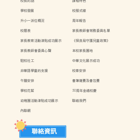
校長的話
課程特色
學校發展
校服式樣
升小一派位概況
周年報告
校曆表
家長教師會常務委員名單
家長教育活動津貼成功展示
《保良局守護兒童政策》
家長教師會委員心聲
本校家長園地
駐校社工
中華文化展示成功
非華語學童的支援
校車安排
午膳安排
書簿雜費及書包費
學校花絮
50周年金禧校慶
幼稚園活動津貼成功展示
聯絡我們
內聯網
聯絡資訊