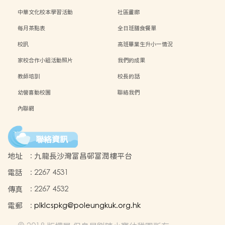
中華文化校本學習活動
社區畫廊
每月茶點表
全日班膳食餐單
校訊
高班畢業生升小一情況
家校合作小組活動照片
我們的成果
教師培訓
校長的話
幼營喜動校園
聯絡我們
內聯網
聯絡資訊
地址
:
九龍長沙灣富昌邨富潤樓平台
電話
:
2267 4531
傳真
:
2267 4532
電郵
:
plklcspkg@poleungkuk.org.hk