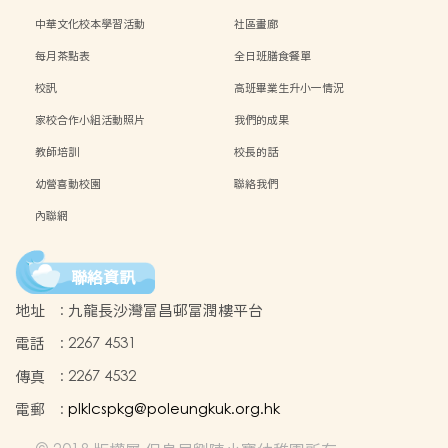
中華文化校本學習活動
社區畫廊
每月茶點表
全日班膳食餐單
校訊
高班畢業生升小一情況
家校合作小組活動照片
我們的成果
教師培訓
校長的話
幼營喜動校園
聯絡我們
內聯網
聯絡資訊
地址
:
九龍長沙灣富昌邨富潤樓平台
電話
:
2267 4531
傳真
:
2267 4532
電郵
:
plklcspkg@poleungkuk.org.hk