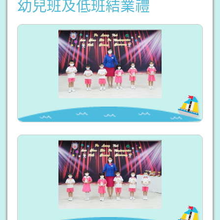
幼兒班及低班結業禮