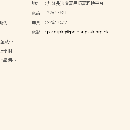
地址
:
九龍長沙灣富昌邨富潤樓平台
電話
:
2267 4531
傳真
:
2267 4532
校報告
電郵
:
plklcspkg@poleungkuk.org.hk
兒童政策
年度上學期學
目表
年度上學期學
目表