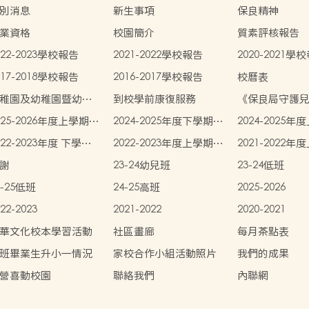
別消息
新生事項
保良精神
業資格
校園簡介
質素評核報告
022-2023學校報告
2021-2022學校報告
2020-2021學
017-2018學校報告
2016-2017學校報告
校曆表
稚園及幼稚園暨幼兒
到校學前康復服務
《保良局守護
心概覽
》
025-2026年度上學期學
2024-2025年度下學期學
2024-2025
書簿雜費價目表
生書簿雜費價目表
生書簿雜費價
022-2023年度 下學期
2022-2023年度上學期學
2021-2022
生書簿雜費價目表
生書簿雜費價目表
生書簿雜費價
謝
23-24幼兒班
23-24低班
4-25低班
24-25高班
2025-2026
22-2023
2021-2022
2020-2021
華文化校本學習活動
社區畫廊
每月茶點表
班畢業生升小一情況
家校合作小組活動照片
我們的成果
營喜動校園
聯絡我們
內聯網