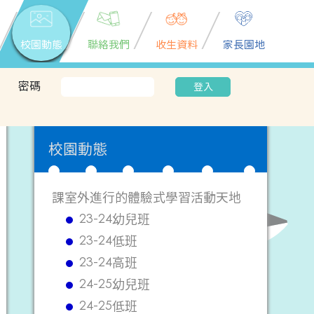
校園動態
聯絡我們
收生資料
家長園地
密碼
登入
校園動態
課室外進行的體驗式學習活動天地
23-24幼兒班
23-24低班
23-24高班
24-25幼兒班
24-25低班