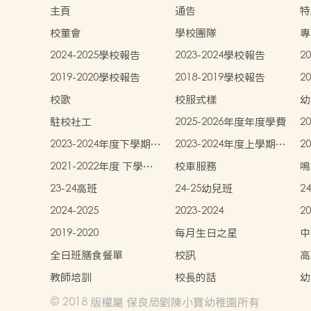
主頁
通告
特
校董會
學校團隊
專
2024-2025學校報告
2023-2024學校報告
2
2019-2020學校報告
2018-2019學校報告
2
校歌
校服式樣
幼
中
駐校社工
2025-2026年度年度學費
2
生
2023-2024年度下學期學
2023-2024年度上學期學
2
生書簿雜費價目表
生書簿雜費價目表
學
2021-2022年度 下學期
校車服務
鳴
學生書簿雜費價目表
23-24高班
24-25幼兒班
2
2024-2025
2023-2024
20
2019-2020
每月生日之星
中
全日班膳食餐單
校訊
高
教師培訓
校長的話
幼
© 2018 版權屬 保良局劉陳小寶幼稚園所有