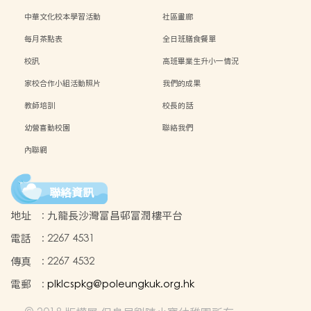
中華文化校本學習活動
社區畫廊
每月茶點表
全日班膳食餐單
校訊
高班畢業生升小一情況
家校合作小組活動照片
我們的成果
教師培訓
校長的話
幼營喜動校園
聯絡我們
內聯網
聯絡資訊
地址
:
九龍長沙灣富昌邨富潤樓平台
電話
:
2267 4531
傳真
:
2267 4532
電郵
:
plklcspkg@poleungkuk.org.hk