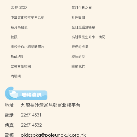
2019-2020
每月生日之星
中華文化校本學習活動
社區畫廊
每月茶點表
全日班膳食餐單
校訊
高班畢業生升小一情況
家校合作小組活動照片
我們的成果
教師培訓
校長的話
幼營喜動校園
聯絡我們
內聯網
聯絡資訊
地址
:
九龍長沙灣富昌邨富潤樓平台
電話
:
2267 4531
傳真
:
2267 4532
電郵
:
plklcspkg@poleungkuk.org.hk