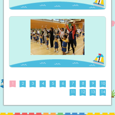
1
2
3
4
5
6
7
8
9
10
11
12
13
14