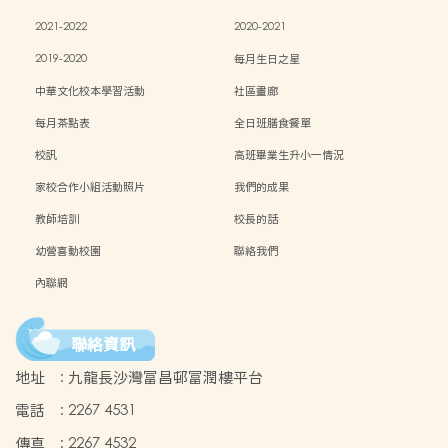
2021-2022
2020-2021
2019-2020
每月生日之星
中華文化校本學習活動
社區畫廊
每月茶點表
全日班膳食餐單
校訊
高班畢業生升小一情況
家校合作小組活動照片
我們的成果
教師培訓
校長的話
幼營喜動校園
聯絡我們
內聯網
聯絡資訊
地址
:
九龍長沙灣富昌邨富潤樓平台
電話
:
2267 4531
傳真
:
2267 4532