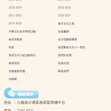
2023-2024
2022-2023
2021-2022
2020-2021
2019-2020
每月生日之星
中華文化校本學習活動
社區畫廊
每月茶點表
全日班膳食餐單
校訊
高班畢業生升小一情況
家校合作小組活動照片
我們的成果
教師培訓
校長的話
幼營喜動校園
聯絡我們
內聯網
聯絡資訊
地址
:
九龍長沙灣富昌邨富潤樓平台
電話
:
2267 4531