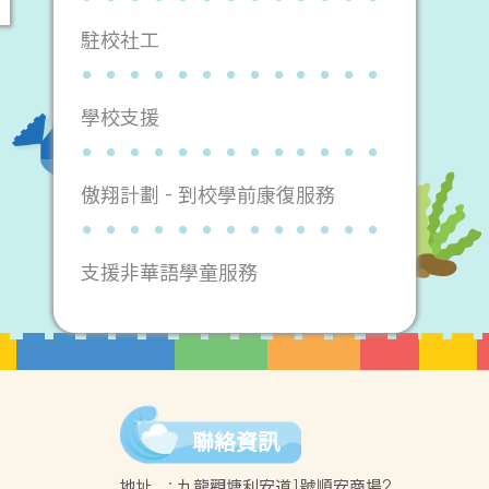
駐校社工
學校支援
傲翔計劃 - 到校學前康復服務
支援非華語學童服務
聯絡資訊
地址
:
九龍觀塘利安道1號順安商場2