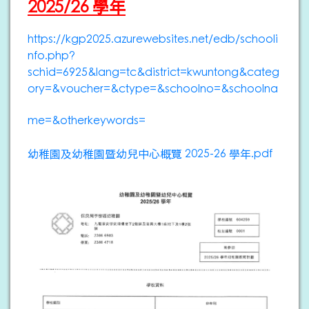
2025/26 學年
https://kgp2025.azurewebsites.net/edb/schooli
nfo.php?
schid=6925&lang=tc&district=kwuntong&categ
ory=&voucher=&ctype=&schoolno=&schoolna
me=&otherkeywords=
幼稚園及幼稚園暨幼兒中心概覽 2025-26 學年.pdf