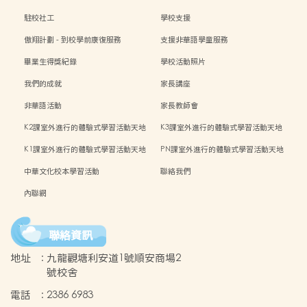
學年
駐校社工
學校支援
傲翔計劃 - 到校學前康復服務
支援非華語學童服務
畢業生得獎紀錄
學校活動照片
我們的成就
家長講座
非華語活動
家長教師會
K2課室外進行的體驗式學習活動天地
K3課室外進行的體驗式學習活動天地
K1課室外進行的體驗式學習活動天地
PN課室外進行的體驗式學習活動天地
中華文化校本學習活動
聯絡我們
內聯網
聯絡資訊
地址
:
九龍觀塘利安道1號順安商場2
號校舍
電話
:
2386 6983