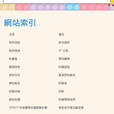
網站索引
主頁
通告
特別消息
其他資訊
保良精神
6P 元素
校董會
學校團隊
課程特色
校園設施
家校合作
質素評核報告
學校報告
校曆表
校服式樣
校歌
綠色校園
校園環保政策
2020/21年度關愛校園獎勵計劃
保良局守護兒童政策