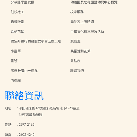
非華語學童支援
幼稚園及幼稚園暨幼兒中心概覽
駐校社工
校車服務
傲翔計劃
學制及上課時間
活動花絮
中華文化校本學習活動
課室外進行的體驗式學習活動天地
跳舞班
小童軍
英語活動花絮
畫班
茶點表
高班升讀小一情況
聯絡我們
內聯網
聯絡資訊
地址
:
沙田穗禾路13號穗禾苑商場地下G38舖及
1樓F38舖幼稚園
電話
:
2697 2162
傳真
:
2602 4245