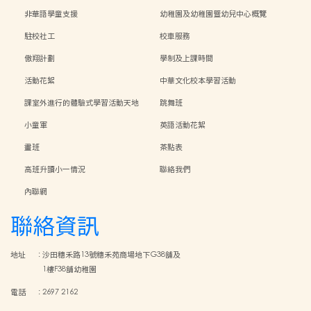
非華語學童支援
幼稚園及幼稚園暨幼兒中心概覽
駐校社工
校車服務
傲翔計劃
學制及上課時間
活動花絮
中華文化校本學習活動
課室外進行的體驗式學習活動天地
跳舞班
小童軍
英語活動花絮
畫班
茶點表
高班升讀小一情況
聯絡我們
內聯網
聯絡資訊
地址
:
沙田穗禾路13號穗禾苑商場地下G38舖及
1樓F38舖幼稚園
電話
:
2697 2162