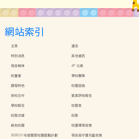
網站索引
主頁
通告
特別消息
其他資訊
保良精神
6P 元素
校董會
學校團隊
課程特色
校園設施
家校合作
質素評核報告
學校報告
校曆表
校服式樣
校歌
綠色校園
校園環保政策
2020/21年度關愛校園獎勵計劃
保良局守護兒童政策