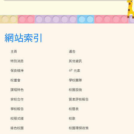
網站索引
主頁
通告
特別消息
其他資訊
保良精神
6P 元素
校董會
學校團隊
課程特色
校園設施
家校合作
質素評核報告
學校報告
校曆表
校服式樣
校歌
綠色校園
校園環保政策