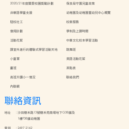
2020/21年度關愛校園獎勵計劃
保良局守護兒童政策
非華語學童支援
幼稚園及幼稚園暨幼兒中心概覽
駐校社工
校車服務
傲翔計劃
學制及上課時間
活動花絮
中華文化校本學習活動
課室外進行的體驗式學習活動天地
跳舞班
小童軍
英語活動花絮
畫班
茶點表
高班升讀小一情況
聯絡我們
內聯網
聯絡資訊
地址
:
沙田穗禾路13號穗禾苑商場地下G38舖及
1樓F38舖幼稚園
電話
:
2697 2162