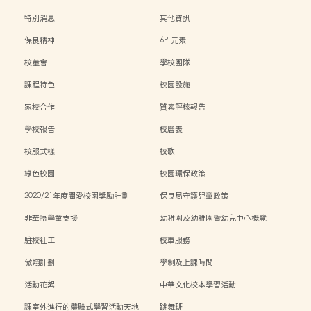
特別消息
其他資訊
保良精神
6P 元素
校董會
學校團隊
課程特色
校園設施
家校合作
質素評核報告
學校報告
校曆表
校服式樣
校歌
綠色校園
校園環保政策
2020/21年度關愛校園獎勵計劃
保良局守護兒童政策
非華語學童支援
幼稚園及幼稚園暨幼兒中心概覽
駐校社工
校車服務
傲翔計劃
學制及上課時間
活動花絮
中華文化校本學習活動
課室外進行的體驗式學習活動天地
跳舞班