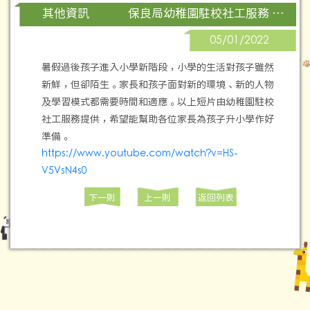
保良局幼稚園駐校社工服務 快快樂樂升小一家長講座(升小挑戰篇)
其他資訊
05/01/2022
暑假過後孩子進入小學新階段，小學的生活對孩子雖然
新鮮，但卻陌生。家長和孩子面對新的環境、新的人物
及學習模式都需要時間和適應。以上短片由幼稚園駐校
社工服務提供，希望能幫助各位家長為孩子升小學作好
準備。
https://www.youtube.com/watch?v=HS-
V5VsN4s0
下一則
上一則
返回列表