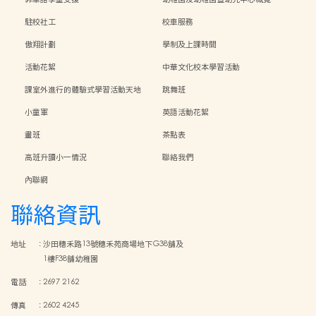
駐校社工
校車服務
傲翔計劃
學制及上課時間
活動花絮
中華文化校本學習活動
課室外進行的體驗式學習活動天地
跳舞班
小童軍
英語活動花絮
畫班
茶點表
高班升讀小一情況
聯絡我們
內聯網
聯絡資訊
地址
:
沙田穗禾路13號穗禾苑商場地下G38舖及
1樓F38舖幼稚園
電話
:
2697 2162
傳真
:
2602 4245