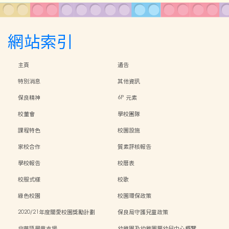
網站索引
主頁
通告
特別消息
其他資訊
保良精神
6P 元素
校董會
學校團隊
課程特色
校園設施
家校合作
質素評核報告
學校報告
校曆表
校服式樣
校歌
綠色校園
校園環保政策
2020/21年度關愛校園獎勵計劃
保良局守護兒童政策
非華語學童支援
幼稚園及幼稚園暨幼兒中心概覽