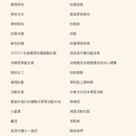
課程特色
校園設施
家校合作
質素評核報告
學校報告
校曆表
校服式樣
校歌
綠色校園
校園環保政策
2020/21年度關愛校園獎勵計劃
保良局守護兒童政策
非華語學童支援
幼稚園及幼稚園暨幼兒中心概覽
駐校社工
校車服務
傲翔計劃
學制及上課時間
活動花絮
中華文化校本學習活動
課室外進行的體驗式學習活動天地
跳舞班
小童軍
英語活動花絮
畫班
茶點表
高班升讀小一情況
聯絡我們