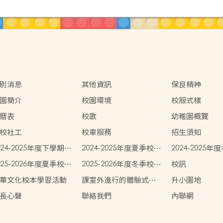
別消息
其他資訊
保良精神
園簡介
校園環境
校服式樣
曆表
校歌
幼稚園概覽
校社工
校車服務
招生須知
024-2025年度下學期學
2024-2025年度夏季校服
2024-2025
書簿雜費
費用
費用
025-2026年度夏季校服
2025-2026年度冬季校服
校訊
用
費用
華文化校本學習活動
課室外進行的體驗式學
升小園地
習活動天地
長心聲
聯絡我們
內聯網