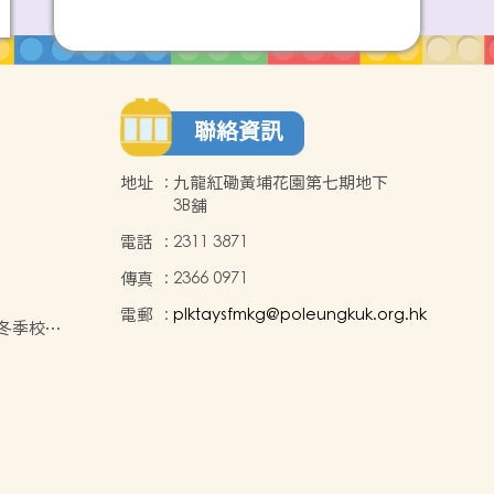
聯絡資訊
地址
:
九龍紅磡黃埔花園第七期地下
3B舖
電話
:
2311 3871
傳真
:
2366 0971
電郵
:
plktaysfmkg@poleungkuk.org.hk
年度冬季校服