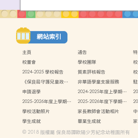
網站索引
主頁
通告
特
校董會
學校團隊
校
2024-2025 學校報告
質素評核報告
校
《保良局守護兒童政
非華語學童支援服務
駐
策》
申請退學
2024-2025年度上學期學
2
生書簿雜費
生
2025-2026年度上學期學
2025-2026年度下學期學
2
生書簿雜費
生書簿雜費
費
學校活動照片
家長教師會活動相片
中
學生成就
畢業生成就
家
© 2018 版權屬 保良局譚歐陽少芳紀念幼稚園所有