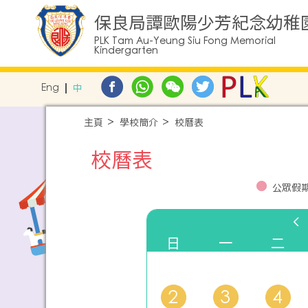
保良局譚歐陽少芳紀念幼稚
PLK Tam Au-Yeung Siu Fong Memorial
Kindergarten
Eng
中
主頁
學校簡介
校曆表
校曆表
公眾假
日
一
二
2
3
4