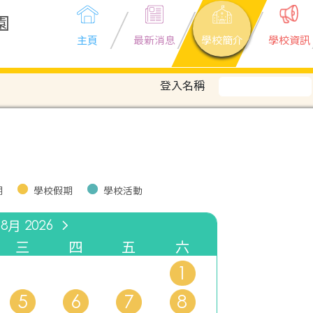
園
主頁
最新消息
學校簡介
學校資訊
登入名稱
期
學校假期
學校活動
8月
2026
三
四
五
六
1
5
6
7
8