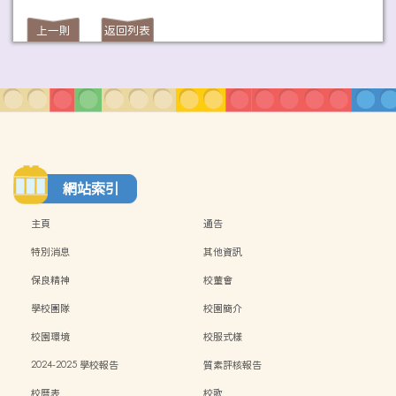
上一則
返回列表
網站索引
主頁
通告
特別消息
其他資訊
保良精神
校董會
學校團隊
校園簡介
校園環境
校服式樣
2024-2025 學校報告
質素評核報告
校曆表
校歌