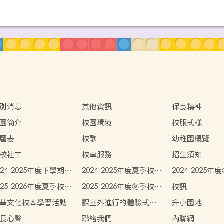
別消息
其他資訊
保良精神
園簡介
校園環境
校服式樣
曆表
校歌
幼稚園概覽
校社工
校車服務
招生須知
024-2025年度下學期學
2024-2025年度夏季校服
2024-2025
書簿雜費
費用
費用
025-2026年度夏季校服
2025-2026年度冬季校服
校訊
用
費用
華文化校本學習活動
課室外進行的體驗式學
升小園地
習活動天地
長心聲
聯絡我們
內聯網