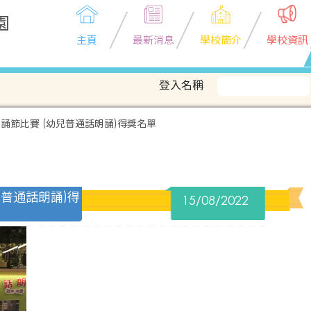
園
主頁
最新消息
學校簡介
學校資訊
登入名稱
誦節比賽 (幼兒普通話朗誦)得獎名單
普通話朗誦)得
15/08/2022