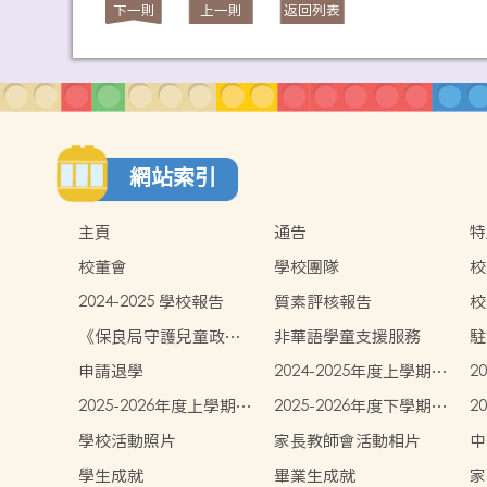
下一則
上一則
返回列表
網站索引
主頁
通告
特
校董會
學校團隊
校
2024-2025 學校報告
質素評核報告
校
《保良局守護兒童政
非華語學童支援服務
駐
策》
申請退學
2024-2025年度上學期學
2
生書簿雜費
生
2025-2026年度上學期學
2025-2026年度下學期學
2
生書簿雜費
生書簿雜費
費
學校活動照片
家長教師會活動相片
中
學生成就
畢業生成就
家