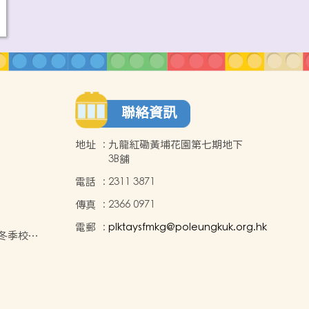
聯絡資訊
地址
:
九龍紅磡黃埔花園第七期地下
3B舖
電話
:
2311 3871
傳真
:
2366 0971
電郵
:
plktaysfmkg@poleungkuk.org.hk
年度冬季校服