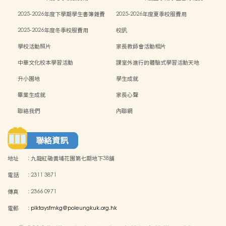
2025-2026年度下學期學生書簿雜費
2025-2026年度夏季校服費用
2025-2026年度冬季校服費用
校訊
學校活動照片
家長教師會活動相片
中華文化校本學習活動
課室外進行的體驗式學習活動天地
升小園地
學生成就
畢業生成就
家長心聲
聯絡我們
內聯網
聯絡資訊
地址
:
九龍紅磡黃埔花園第七期地下3B舖
電話
:
2311 3871
傳真
:
2366 0971
電郵
:
plktaysfmkg@poleungkuk.org.hk