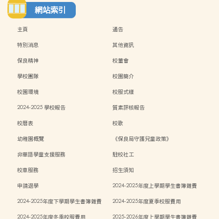
網站索引
主頁
通告
特別消息
其他資訊
保良精神
校董會
學校團隊
校園簡介
校園環境
校服式樣
2024-2025 學校報告
質素評核報告
校曆表
校歌
幼稚園概覽
《保良局守護兒童政策》
非華語學童支援服務
駐校社工
校車服務
招生須知
申請退學
2024-2025年度上學期學生書簿雜費
2024-2025年度下學期學生書簿雜費
2024-2025年度夏季校服費用
2024-2025年度冬季校服費用
2025-2026年度上學期學生書簿雜費