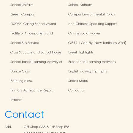
School Uniform
School Anthem
Green Campus
Campus Environmental Policy
2020/21 Caring School Award
Non-Chinese Speaking Support
Scheme
Profile of Kindergartens and
On-site social worker
Kindergarten-Cum-Child Care
School Bus Service
OPRS- I Can Fly (New Territories West)
Centres
Class Structure and School House
Event Highlights
School-based Learning Activity of
Experiential Learning Activities
Chinese Culture
Outside the Classroom
Dance Class
English activity highlights
Painting class
Snack Menu
Primary Admittance Report
Contact Us
Intranet
Contact
Add.
:
G/F Shop G38 & 1/F Shop F38