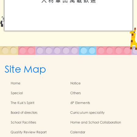
人 材 輩 出 萬 載 欽 遲
Site Map
Home
Notice
Special
Others
The Kuk's Spirit
6P Elements
Board of directors
Curriculum speciality
School Facilities
Home and School Collaboration
Quality Review Report
Calendar