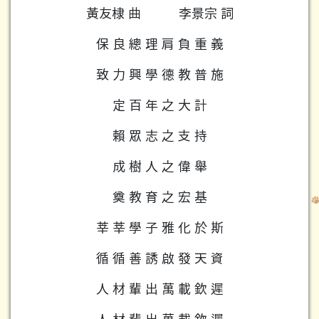
黃友棣 曲
李景宗 詞
保 良 總 理 肩 負 重 義
致 力 興 學 德 教 普 施
定 百 年 之 大 計
賴 眾 志 之 支 持
成 樹 人 之 偉 舉
奠 教 育 之 宏 基
莘 莘 學 子 雅 化 於 斯
循 循 善 誘 啟 發 天 資
人 材 輩 出 萬 載 欽 遲