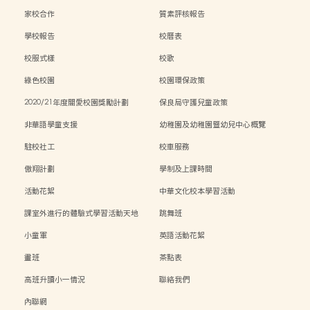
家校合作
質素評核報告
學校報告
校曆表
校服式樣
校歌
綠色校園
校園環保政策
2020/21年度關愛校園獎勵計劃
保良局守護兒童政策
非華語學童支援
幼稚園及幼稚園暨幼兒中心概覽
駐校社工
校車服務
傲翔計劃
學制及上課時間
活動花絮
中華文化校本學習活動
課室外進行的體驗式學習活動天地
跳舞班
小童軍
英語活動花絮
畫班
茶點表
高班升讀小一情況
聯絡我們
內聯網