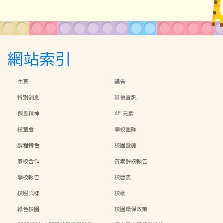
網站索引
主頁
通告
特別消息
其他資訊
保良精神
6P 元素
校董會
學校團隊
課程特色
校園設施
家校合作
質素評核報告
學校報告
校曆表
校服式樣
校歌
綠色校園
校園環保政策