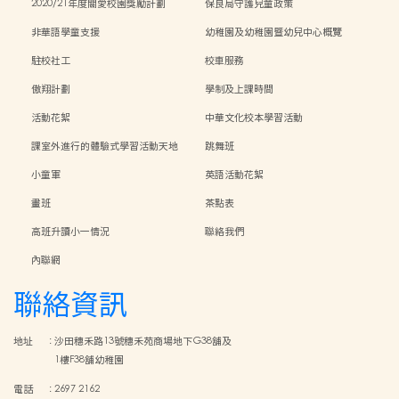
2020/21年度關愛校園獎勵計劃
保良局守護兒童政策
非華語學童支援
幼稚園及幼稚園暨幼兒中心概覽
駐校社工
校車服務
傲翔計劃
學制及上課時間
活動花絮
中華文化校本學習活動
課室外進行的體驗式學習活動天地
跳舞班
小童軍
英語活動花絮
畫班
茶點表
高班升讀小一情況
聯絡我們
內聯網
聯絡資訊
地址
:
沙田穗禾路13號穗禾苑商場地下G38舖及
1樓F38舖幼稚園
電話
:
2697 2162