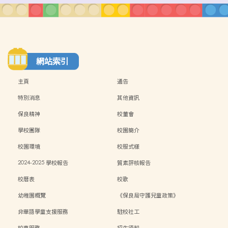
網站索引
主頁
通告
特別消息
其他資訊
保良精神
校董會
學校團隊
校園簡介
校園環境
校服式樣
2024-2025 學校報告
質素評核報告
校曆表
校歌
幼稚園概覽
《保良局守護兒童政策》
非華語學童支援服務
駐校社工