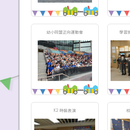
幼小同盟正向運動會
學習
K2 時裝表演
校