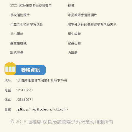
2025-2026年度冬季校服費用
校訊
學校活動照片
家長教師會活動相片
中華文化校本學習活動
課室外進行的體驗式學習活動天地
升小園地
學生成就
畢業生成就
家長心聲
聯絡我們
內聯網
聯絡資訊
地址
:
九龍紅磡黃埔花園第七期地下3B舖
電話
:
2311 3871
傳真
:
2366 0971
電郵
:
plktaysfmkg@poleungkuk.org.hk
© 2018 版權屬 保良局譚歐陽少芳紀念幼稚園所有