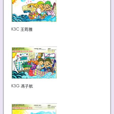
K3C 王筠雅
K3G 馮子航