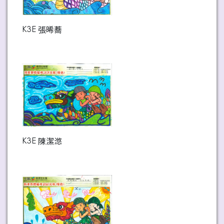
K3E 張晞蕎
K3E 陳潔滺