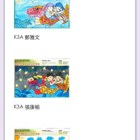
K3A 鄭雅文
K3A 張康榆