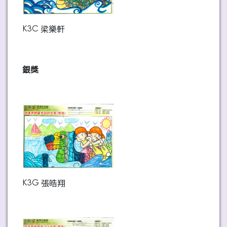
K3C 梁樂軒
銀獎
K3G 張皓翔