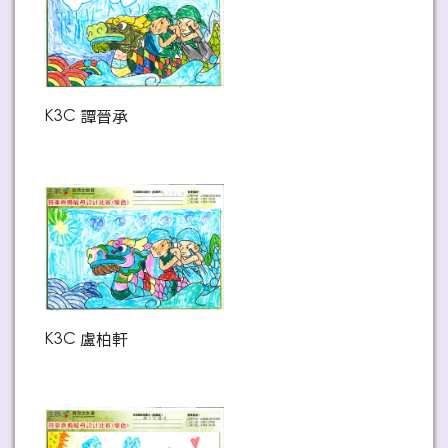
K3C 譚晉承
K3C 盧柏軒