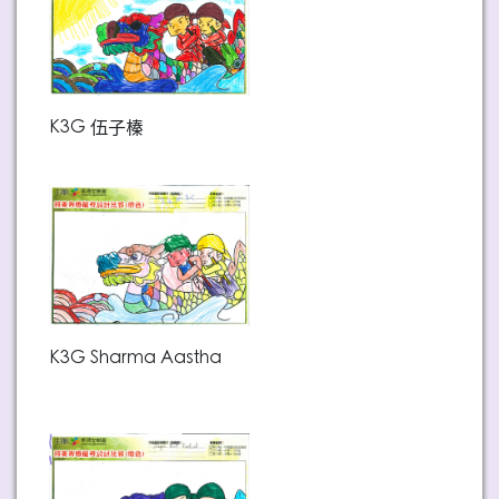
K3G 伍子榛
K3G Sharma Aastha