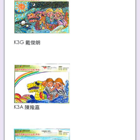
K3G 戴俊朗
K3A 陳羭嘉