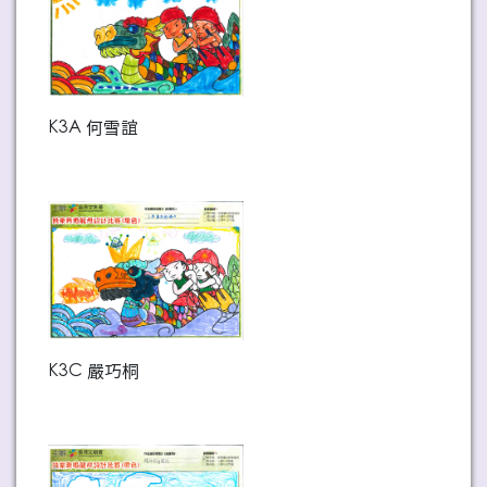
K3A 何雪誼
K3C 嚴巧桐