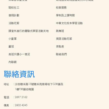
駐校社工
校車服務
傲翔計劃
學制及上課時間
活動花絮
中華文化校本學習活動
課室外進行的體驗式學習活動天地
跳舞班
小童軍
英語活動花絮
畫班
茶點表
高班升讀小一情況
聯絡我們
內聯網
聯絡資訊
地址
:
沙田穗禾路13號穗禾苑商場地下G38舖及
1樓F38舖幼稚園
電話
:
2697 2162
傳真
:
2602 4245