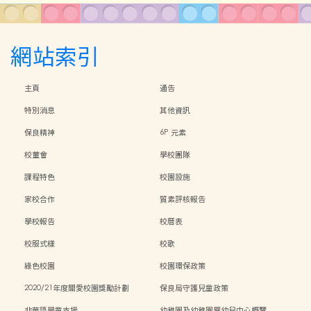
網站索引
主頁
通告
特別消息
其他資訊
保良精神
6P 元素
校董會
學校團隊
課程特色
校園設施
家校合作
質素評核報告
學校報告
校曆表
校服式樣
校歌
綠色校園
校園環保政策
2020/21年度關愛校園獎勵計劃
保良局守護兒童政策
非華語學童支援
幼稚園及幼稚園暨幼兒中心概覽